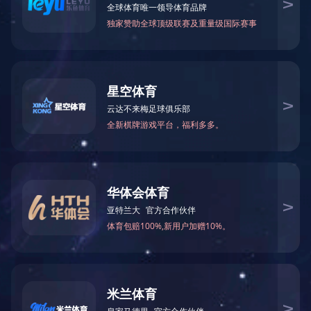
息县高中综合楼入户门厅
建筑面积：㎡
占地面积：㎡
项目地点：