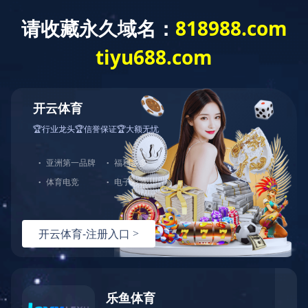
精品工程
锦艺四季城K 地块
乐鱼：2019-08-26 11:46:58
／
浏览：
6288
该项目位于郑州市惠济区天河路与新苑路交汇处，由5栋27
层住宅楼、1栋19 层居住区商业中心及配套、1栋3 层幼儿园组
成，框剪结构；地下2层，总建筑面积约121862.9 平方米。